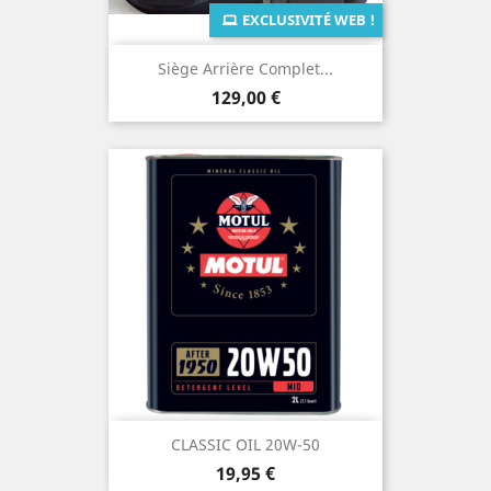
EXCLUSIVITÉ WEB !
Siège Arrière Complet...
Prix
129,00 €
CLASSIC OIL 20W-50
Prix
19,95 €