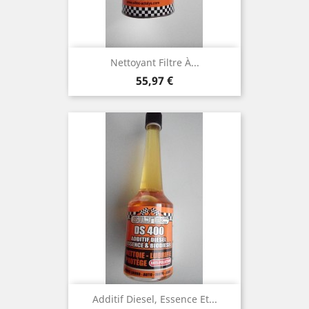
Nettoyant Filtre À...
Prix
55,97 €
Additif Diesel, Essence Et...