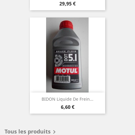
Prix
29,95 €
BIDON Liquide De Frein...
Prix
6,60 €
Tous les produits
