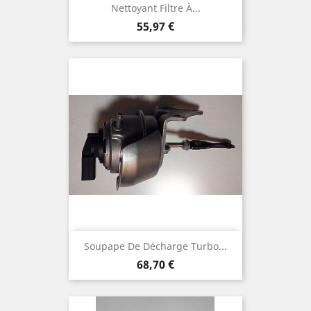
Nettoyant Filtre À...
Prix
55,97 €
Soupape De Décharge Turbo...
Prix
68,70 €