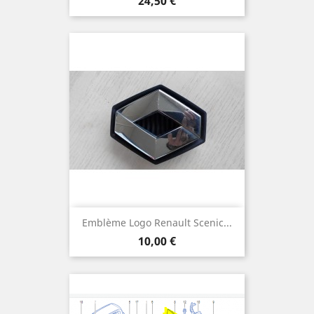
Prix
24,50 €
Emblème Logo Renault Scenic...
Prix
10,00 €