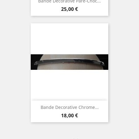
Bande Décorative Pare-Choc...
Prix
25,00 €
Bande Decorative Chrome...
Prix
18,00 €