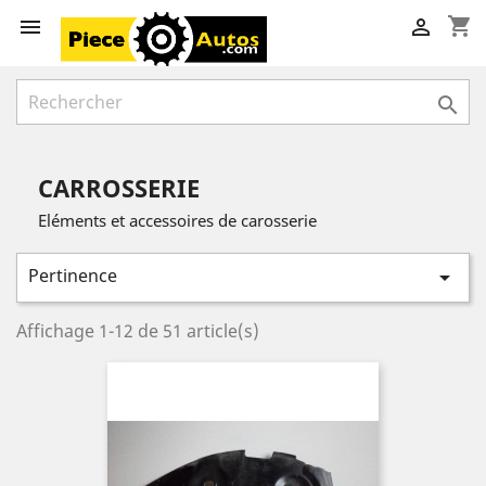
shopping_cart



CARROSSERIE
Eléments et accessoires de carosserie
Pertinence

Affichage 1-12 de 51 article(s)